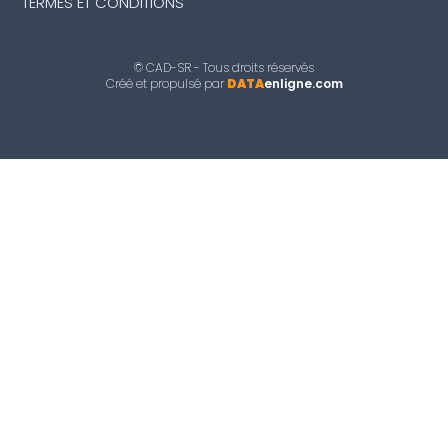
TERMES ET CONDITIONS
© CAD-SR - Tous droits réservés
Créé et propulsé par
DATA
enligne.com