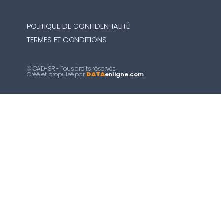
POLITIQUE DE CONFIDENTIALITÉ
TERMES ET CONDITIONS
© CAD-SR - Tous droits réservés
Créé et propulsé par
DATA
enligne.com